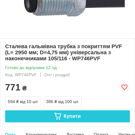
Сталева гальмівна трубка з покриттям PVF
(L= 2950 мм; D=4,75 мм) універсальна з
наконечниками 105/116 - WP746PVF
Готово до відправки 12 од.
Код: WP746PVF
Опт і роздріб
771
₴
594 ₴
від 10 шт.
386 ₴
від 100 шт.
Купити
Опис
Характеристики
Доставка
Оплата
Умови п