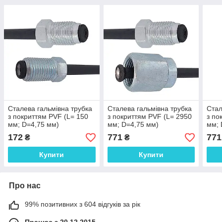
Сталева гальмівна трубка
Сталева гальмівна трубка
Стал
з покриттям PVF (L= 150
з покриттям PVF (L= 2950
з по
мм; D=4,75 мм)
мм; D=4,75 мм)
мм; 
універсальна з
універсальна з
унів
172
771
771
₴
₴
наконечниками 105/116 -
наконечниками 105/107 -
нако
WP357PVF
WP1728PVF
WP5
Купити
Купити
Про нас
99% позитивних з 604 відгуків за рік