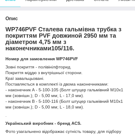
Опис
WP746PVF Сталева гальмівна трубка з
покриттям PVF довжиной 2950 мм та
діаметром 4,75 мм з
наконечниками105/116.
Номер для замовлення WP746PVF
Зовні покриття - полівінілфторид.
Покриття міддю з внутрішньої сторони.
Краї завальцьовані.
Поставляється в комплекті із двома наконечниками:
- наконечник А - 5-100-105 (Болт штуцер гальмівний М10х1
мм (зовнішн.); D - 5,00 мм; L - 17,0 мм).
- наконечник В - 5-100-116 (Болт штуцер гальмівний М10х1
мм (зовнішн.); D - 5,00 мм; L - 18,0 мм).
.
Український виробник - бренд ACS.
Фото узагальнено відображає сутність товару, для підбору