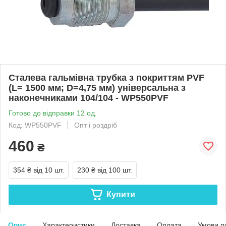
Сталева гальмівна трубка з покриттям PVF
(L= 1500 мм; D=4,75 мм) універсальна з
наконечниками 104/104 - WP550PVF
Готово до відправки 12 од.
Код: WP550PVF
Опт і роздріб
460
₴
354 ₴
від 10 шт.
230 ₴
від 100 шт.
Купити
Опис
Характеристики
Доставка
Оплата
Умови п