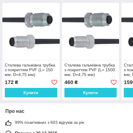
Сталева гальмівна трубка
Сталева гальмівна трубка
Стал
з покриттям PVF (L= 150
з покриттям PVF (L= 1500
з по
мм; D=4,75 мм)
мм; D=4,75 мм)
мм; 
універсальна з
універсальна з
унів
172
460
159
₴
₴
наконечниками 104/105 -
наконечниками 104/105 -
нако
WP811PVF
WP480PVF
WP1
Купити
Купити
Про нас
99% позитивних з 603 відгуків за рік