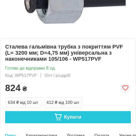
Сталева гальмівна трубка з покриттям PVF
(L= 3200 мм; D=4,75 мм) універсальна з
наконечниками 105/106 - WP517PVF
Готово до відправки 8 од.
Код: WP517PVF
Опт і роздріб
824
₴
634 ₴
від 10 шт.
412 ₴
від 100 шт.
Купити
Опис
Характеристики
Доставка
Оплата
Умови п