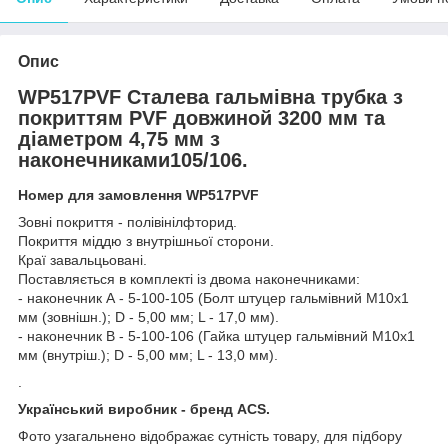
Опис
WP517PVF Сталева гальмівна трубка з
покриттям PVF довжиной 3200 мм та
діаметром 4,75 мм з
наконечниками105/106.
Номер для замовлення WP517PVF
Зовні покриття - полівінілфторид.
Покриття міддю з внутрішньої сторони.
Краї завальцьовані.
Поставляється в комплекті із двома наконечниками:
- наконечник А - 5-100-105 (Болт штуцер гальмівний М10х1
мм (зовнішн.); D - 5,00 мм; L - 17,0 мм).
- наконечник В - 5-100-106 (Гайка штуцер гальмівний М10х1
мм (внутріш.); D - 5,00 мм; L - 13,0 мм).
.
Український виробник - бренд ACS.
Фото узагальнено відображає сутність товару, для підбору