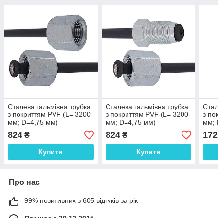
Сталева гальмівна трубка
Сталева гальмівна трубка
Стал
з покриттям PVF (L= 3200
з покриттям PVF (L= 3200
з по
мм; D=4,75 мм)
мм; D=4,75 мм)
мм; 
універсальна з
універсальна з
унів
824
824
172
₴
₴
наконечниками 106/106 -
наконечниками 105/106 -
нако
WP454PVF
WP328PVF
WP0
Купити
Купити
Про нас
99% позитивних з 605 відгуків за рік