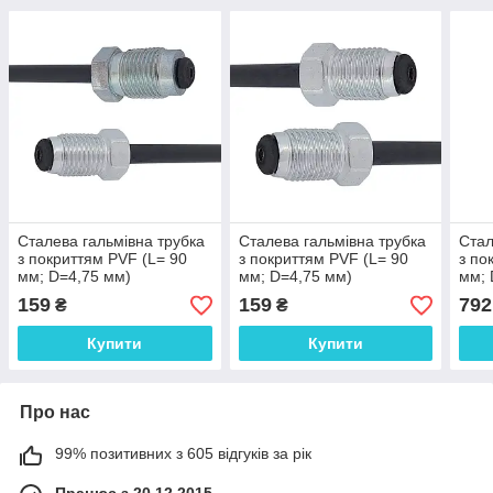
Сталева гальмівна трубка
Сталева гальмівна трубка
Стал
з покриттям PVF (L= 90
з покриттям PVF (L= 90
з по
мм; D=4,75 мм)
мм; D=4,75 мм)
мм; 
універсальна з
універсальна з
унів
159
159
792
₴
₴
наконечниками 104/105 -
наконечниками 105/105 -
нако
WP1655PVF
WP984PVF
WP5
Купити
Купити
Про нас
99% позитивних з 605 відгуків за рік