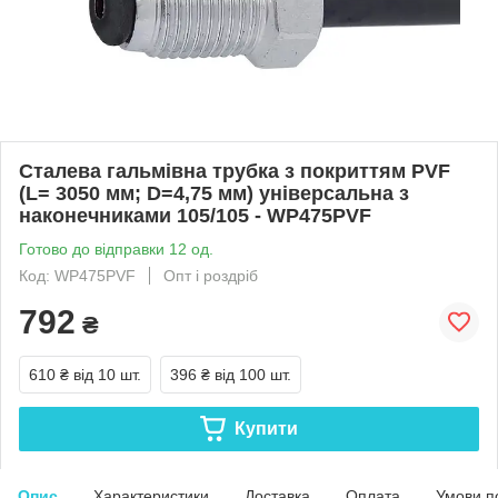
Сталева гальмівна трубка з покриттям PVF
(L= 3050 мм; D=4,75 мм) універсальна з
наконечниками 105/105 - WP475PVF
Готово до відправки 12 од.
Код: WP475PVF
Опт і роздріб
792
₴
610 ₴
від 10 шт.
396 ₴
від 100 шт.
Купити
Опис
Характеристики
Доставка
Оплата
Умови п