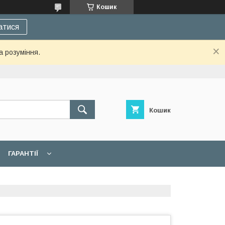
Кошик
атися
а розуміння.
Кошик
ГАРАНТІЇ