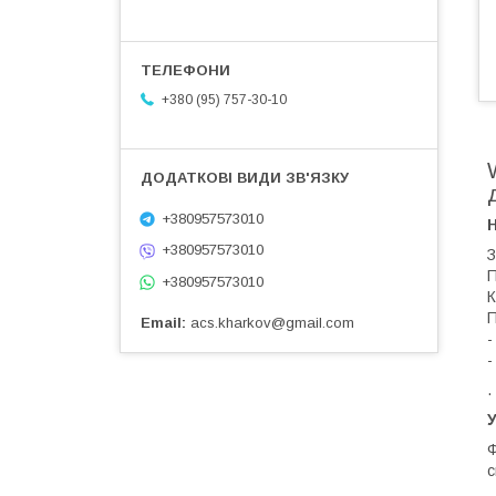
+380 (95) 757-30-10
+380957573010
+380957573010
З
П
+380957573010
К
П
Email
acs.kharkov@gmail.com
-
-
.
У
Ф
с