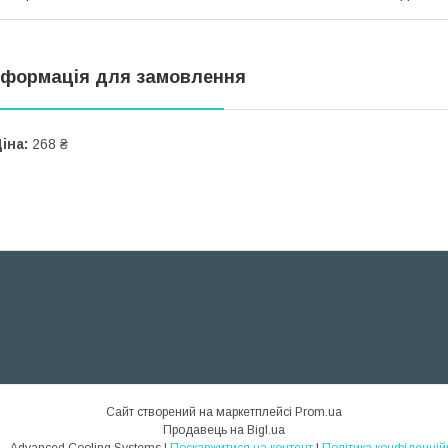
нформація для замовлення
іна:
268 ₴
Сайт створений на маркетплейсі
Prom.ua
Продавець на Bigl.ua
ACS - Advanced Cooling Systems |
Поскаржитися на контент
|
Політика конфіденцій