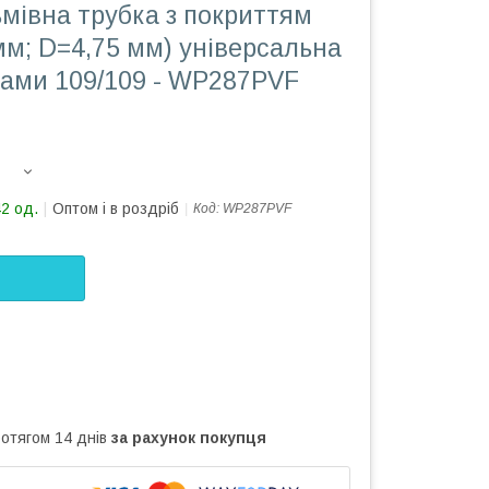
мівна трубка з покриттям
мм; D=4,75 мм) універсальна
ками 109/109 - WP287PVF
42 од.
Оптом і в роздріб
Код:
WP287PVF
ротягом 14 днів
за рахунок покупця