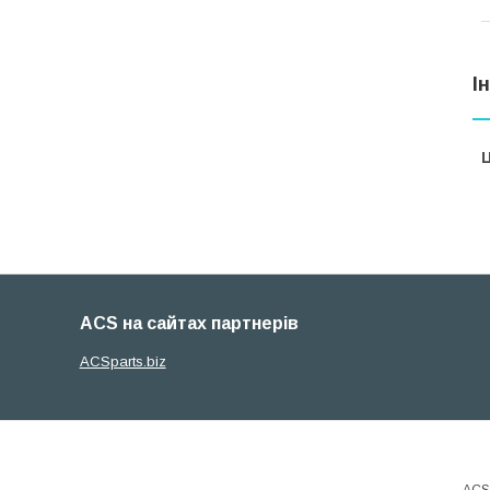
І
Ц
ACS на сайтах партнерів
ACSparts.biz