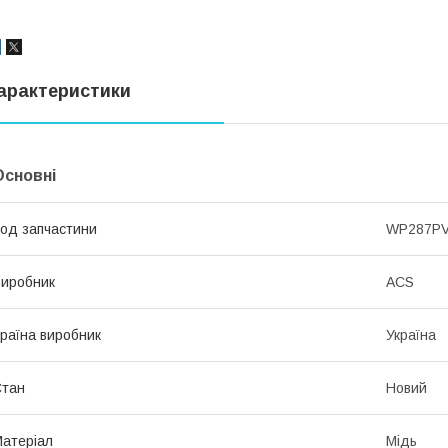
арактеристики
Основні
од запчастини
WP287P
иробник
ACS
раїна виробник
Україна
Стан
Новий
атеріал
Мідь