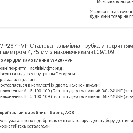
У компанії підключені
будь-який товар не п
WP287PVF Сталева гальмівна трубка з покриттям
діаметром 4,75 мм з наконечниками109/109.
Номер для замовлення WP287PVF
овні покриття - полівінілфторид.
окриття міддю з внутрішньої сторони.
раї завальцьовані.
оставляється в комплекті із двома наконечниками:
 наконечник А - 5-100-109 (Болт штуцер гальмівний 3/8х24UNF (зовніш
 наконечник В - 5-100-109 (Болт штуцер гальмівний 3/8х24UNF (зовніш
країнський виробник - бренд ACS.
ото узагальнено відображає сутність товару, для підбору деталей
користайтесь каталогами