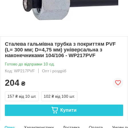
Сталева гальмівна трубка з покриттям PVF
(L= 300 мм; D=4,75 мм) універсальна з
наконечниками 104/106 - WP217PVF
Готово до відправки 10 од.
Код: WP217PVF
Опт і роздріб
204
₴
157 ₴
від 10 шт.
102 ₴
від 100 шт.
Купити
Опис
Характеристики
Доставка
Оплата
Умови п