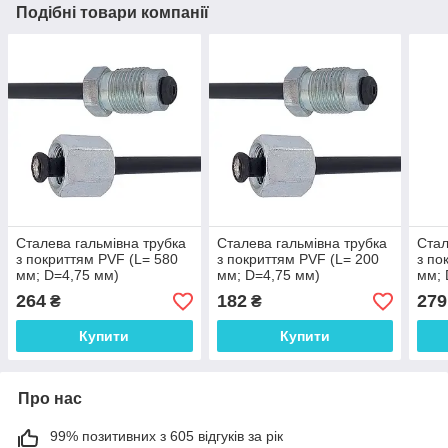
Подібні товари компанії
Сталева гальмівна трубка
Сталева гальмівна трубка
Стал
з покриттям PVF (L= 580
з покриттям PVF (L= 200
з по
мм; D=4,75 мм)
мм; D=4,75 мм)
мм; 
універсальна з
універсальна з
унів
264
182
279
₴
₴
наконечниками 104/106 -
наконечниками 104/106 -
нако
WP1144PVF
WP477PVF
WP1
Купити
Купити
Про нас
99% позитивних з 605 відгуків за рік