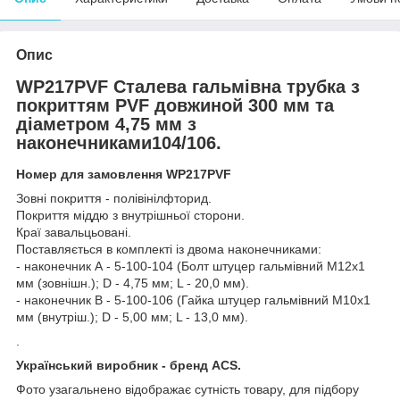
Опис
WP217PVF Сталева гальмівна трубка з
покриттям PVF довжиной 300 мм та
діаметром 4,75 мм з
наконечниками104/106.
Номер для замовлення WP217PVF
Зовні покриття - полівінілфторид.
Покриття міддю з внутрішньої сторони.
Краї завальцьовані.
Поставляється в комплекті із двома наконечниками:
- наконечник А - 5-100-104 (Болт штуцер гальмівний М12х1
мм (зовнішн.); D - 4,75 мм; L - 20,0 мм).
- наконечник В - 5-100-106 (Гайка штуцер гальмівний М10х1
мм (внутріш.); D - 5,00 мм; L - 13,0 мм).
.
Український виробник - бренд ACS.
Фото узагальнено відображає сутність товару, для підбору