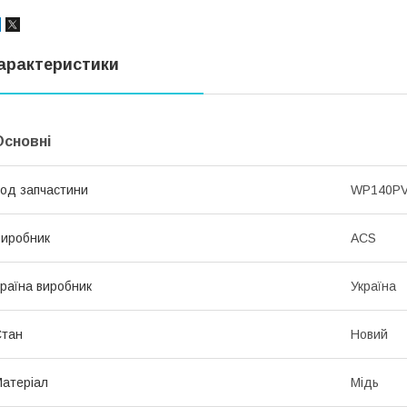
арактеристики
Основні
од запчастини
WP140P
иробник
ACS
раїна виробник
Україна
Стан
Новий
атеріал
Мідь