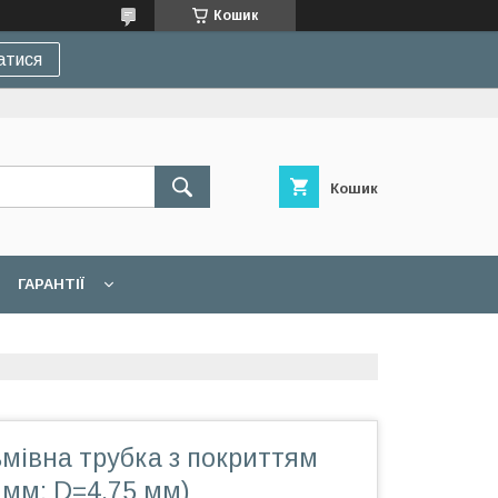
Кошик
атися
Кошик
ГАРАНТІЇ
мівна трубка з покриттям
 мм; D=4,75 мм)