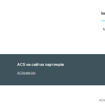
І
Ц
ACS на сайтах партнерів
ACSparts.biz