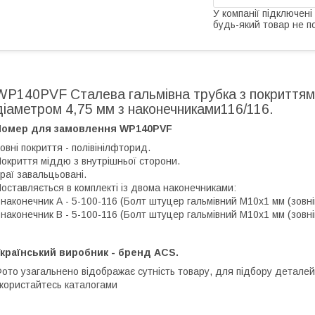
У компанії підключені
будь-який товар не п
WP140PVF Сталева гальмівна трубка з покриттям
діаметром 4,75 мм з наконечниками116/116.
Номер для замовлення WP140PVF
овні покриття - полівінілфторид.
окриття міддю з внутрішньої сторони.
раї завальцьовані.
оставляється в комплекті із двома наконечниками:
 наконечник А - 5-100-116 (Болт штуцер гальмівний М10х1 мм (зовнішн
 наконечник В - 5-100-116 (Болт штуцер гальмівний М10х1 мм (зовнішн
країнський виробник - бренд ACS.
ото узагальнено відображає сутність товару, для підбору деталей
користайтесь каталогами