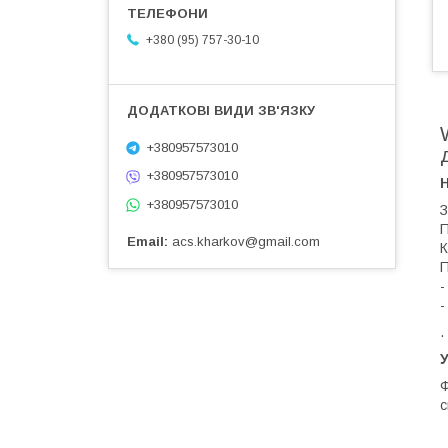
+380 (95) 757-30-10
+380957573010
+380957573010
+380957573010
З
П
Email
acs.kharkov@gmail.com
К
П
-
-
.
У
Ф
с