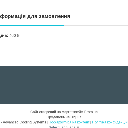
нформація для замовлення
іна:
460 ₴
Сайт створений на маркетплейсі
Prom.ua
Продавець на Bigl.ua
ACS - Advanced Cooling Systems |
Поскаржитися на контент
|
Політика конфіденцій
Select Language
▼