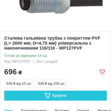
Сталева гальмівна трубка з покриттям PVF
(L= 2600 мм; D=4,75 мм) універсальна з
наконечниками 116/116 - WP127PVF
Готово до відправки 14 од.
Код: WP127PVF
Опт і роздріб
696
₴
536 ₴
від 10 шт.
348 ₴
від 100 шт.
Купити
Опис
Характеристики
Доставка
Оплата
Умови п