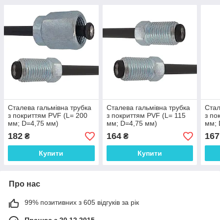
Сталева гальмівна трубка
Сталева гальмівна трубка
Стал
з покриттям PVF (L= 200
з покриттям PVF (L= 115
з по
мм; D=4,75 мм)
мм; D=4,75 мм)
мм; 
універсальна з
універсальна з
унів
182
164
167
₴
₴
наконечниками 107/116 -
наконечниками 116/116 -
нако
WP574PVF
WP951PVF
WP9
Купити
Купити
Про нас
99% позитивних з 605 відгуків за рік