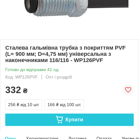
Сталева гальмівна трубка з покриттям PVF
(L= 900 мм; D=4,75 мм) універсальна з
наконечниками 116/116 - WP126PVF
Готово до відправки 41 од.
Код: WP126PVF
Опт і роздріб
332
₴
256 ₴
від 10 шт.
166 ₴
від 100 шт.
Купити
Опис
Характеристики
Доставка
Оплата
Умови п