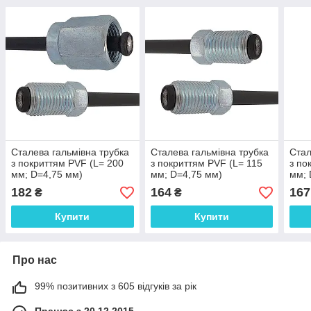
Сталева гальмівна трубка
Сталева гальмівна трубка
Стал
з покриттям PVF (L= 200
з покриттям PVF (L= 115
з по
мм; D=4,75 мм)
мм; D=4,75 мм)
мм; 
універсальна з
універсальна з
унів
182
164
167
₴
₴
наконечниками 107/116 -
наконечниками 116/116 -
нако
WP574PVF
WP951PVF
WP9
Купити
Купити
Про нас
99% позитивних з 605 відгуків за рік