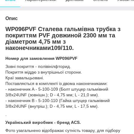
Опис
WP096PVF Сталева гальмівна трубка з
покриттям PVF довжиной 2300 мм та
діаметром 4,75 мм з
наконечниками109/110.
Номер для замовлення WP096PVF
Зовні покриття - полівінілфторид.
Покриття міддю з внутрішньої сторони.
Краї завальцьовані.
Поставляється в комплекті із двома наконечниками:
- наконечник А - 5-100-109 (Болт штуцер гальмівний
3/8х24UNF (зовнішн.); D - 4,75 мм; L - 21,0 мм).
- наконечник В - 5-100-110 (Гайка штуцер гальмівний
3/8х24UNF (внутріш.); D - 4,75 мм; L - 17,5 мм).
.
Український виробник - бренд ACS.
Фото узагальнено відображає сутність товару, для підбору