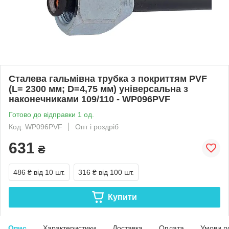
Сталева гальмівна трубка з покриттям PVF
(L= 2300 мм; D=4,75 мм) універсальна з
наконечниками 109/110 - WP096PVF
Готово до відправки 1 од.
Код: WP096PVF
Опт і роздріб
631
₴
486 ₴
від 10 шт.
316 ₴
від 100 шт.
Купити
Опис
Характеристики
Доставка
Оплата
Умови п