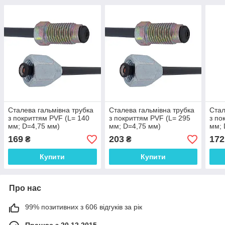
Сталева гальмівна трубка
Сталева гальмівна трубка
Стал
з покриттям PVF (L= 140
з покриттям PVF (L= 295
з по
мм; D=4,75 мм)
мм; D=4,75 мм)
мм; 
універсальна з
універсальна з
унів
169
203
172
₴
₴
наконечниками 109/110 -
наконечниками 109/110 -
нако
WP1000PVF
WP1040PVF
WP0
Купити
Купити
Про нас
99% позитивних з 606 відгуків за рік