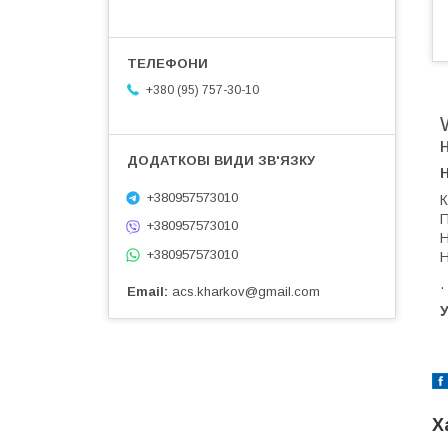
+380 (95) 757-30-10
+380957573010
К
П
+380957573010
Н
+380957573010
Н
.
Email
acs.kharkov@gmail.com
У
Х