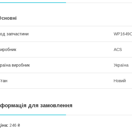
Основні
од запчастини
WP1649
иробник
ACS
раїна виробник
Україна
Стан
Новий
нформація для замовлення
іна:
246 ₴