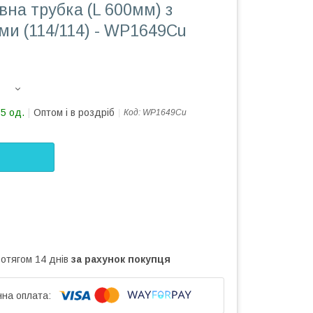
вна трубка (L 600мм) з
ми (114/114) - WP1649Cu
15 од.
Оптом і в роздріб
Код:
WP1649Cu
ротягом 14 днів
за рахунок покупця