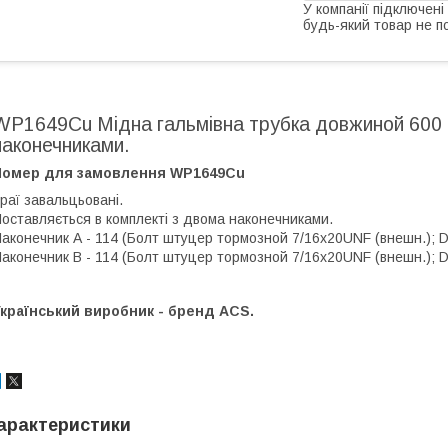
У компанії підключені
будь-який товар не п
WP1649Cu Мідна гальмівна трубка довжиной 600 
наконечниками.
Номер для замовлення WP1649Cu
раї завальцьовані.
оставляється в комплекті з двома наконечниками.
аконечник А - 114 (Болт штуцер тормозной 7/16х20UNF (внешн.); D -
аконечник В - 114 (Болт штуцер тормозной 7/16х20UNF (внешн.); D -
країнський виробник - бренд ACS.
арактеристики