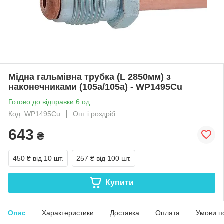
Мідна гальмівна трубка (L 2850мм) з
наконечниками (105а/105а) - WP1495Cu
Готово до відправки 6 од.
Код: WP1495Cu
Опт і роздріб
643
₴
450 ₴
від 10 шт.
257 ₴
від 100 шт.
Купити
Опис
Характеристики
Доставка
Оплата
Умови п