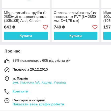
Мідна гальмівна трубка (L
Сталева гальмівна трубка
Мідн
2850мм) з наконечниками
з покриттям PVF (L= 2850
100м
(105/105) Audi, Citroën,
мм; D=4,75 мм)
(105
Toyota, VW - WP708Cu
універсальна з
643
749
157
₴
₴
наконечниками 105а/105а
- WP1495PVF
Купити
Купити
Про нас
99% позитивних з 605 відгуків за рік
Працює з 20.12.2015
м. Харків
вул. Ньютона 5А, Харків, Україна
Контакти
Сьогодні вихідний
Показати весь графік роботи