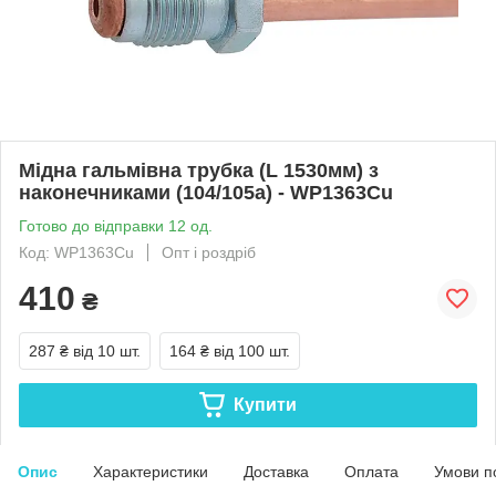
Мідна гальмівна трубка (L 1530мм) з
наконечниками (104/105а) - WP1363Cu
Готово до відправки 12 од.
Код: WP1363Cu
Опт і роздріб
410
₴
287 ₴
від 10 шт.
164 ₴
від 100 шт.
Купити
Опис
Характеристики
Доставка
Оплата
Умови п