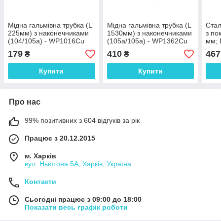
Мідна гальмівна трубка (L
Мідна гальмівна трубка (L
Стал
225мм) з наконечниками
1530мм) з наконечниками
з по
(104/105а) - WP1016Cu
(105а/105а) - WP1362Cu
мм; 
унів
179
410
467
₴
₴
нако
WP1
Купити
Купити
Про нас
99% позитивних з 604 відгуків за рік
Працює з 20.12.2015
м. Харків
вул. Ньютона 5А, Харків, Україна
Контакти
Сьогодні працює з 09:00 до 18:00
Показати весь графік роботи