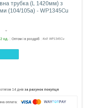
вна трубка (L 1420мм) з
ми (104/105а) - WP1345Cu
12 од.
Оптом і в роздріб
Код:
WP1345Cu
ротягом 14 днів
за рахунок покупця