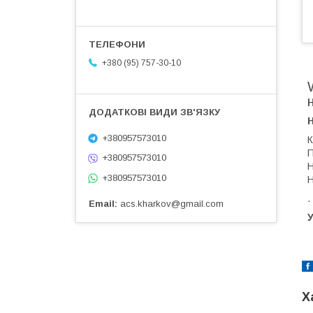
+380 (95) 757-30-10
+380957573010
К
П
+380957573010
Н
+380957573010
Н
.
Email
acs.kharkov@gmail.com
У
Х