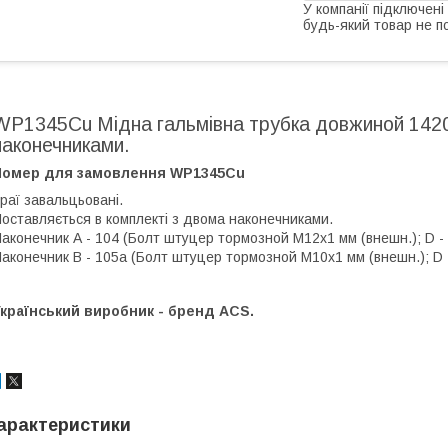
У компанії підключені
будь-який товар не п
WP1345Cu Мідна гальмівна трубка довжиной 1420
наконечниками.
Номер для замовлення WP1345Cu
раї завальцьовані.
оставляється в комплекті з двома наконечниками.
аконечник А - 104 (Болт штуцер тормозной М12х1 мм (внешн.); D - 4,
аконечник В - 105а (Болт штуцер тормозной М10х1 мм (внешн.); D - 
країнський виробник - бренд ACS.
арактеристики