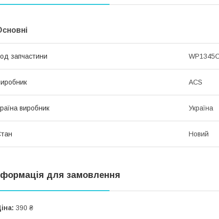
Основні
од запчастини
WP1345
иробник
ACS
раїна виробник
Україна
Стан
Новий
нформація для замовлення
іна:
390 ₴