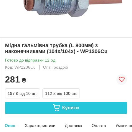
Мідна гальмівна трубка (L 800мм) з
наконечниками (104х/104х) - WP1206Cu
Готово до відправки 12 од.
Код: WP1206Cu
Опт і роздріб
281
₴
197 ₴
від 10 шт.
112 ₴
від 100 шт.
Купити
Опис
Характеристики
Доставка
Оплата
Умови п