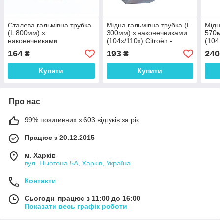
Сталева гальмівна трубка
Мідна гальмівна трубка (L
Мідн
(L 800мм) з
300мм) з наконечниками
570м
наконечниками
(104х/110х) Citroën -
(104
(104х/104х) - WP1206Zn
WP1741Cu
164
193
240
₴
₴
Купити
Купити
Про нас
99% позитивних з 603 відгуків за рік
Працює з 20.12.2015
м. Харків
вул. Ньютона 5А, Харків, Україна
Контакти
Сьогодні працює з 11:00 до 16:00
Показати весь графік роботи