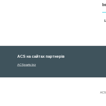
І
Ц
ACS на сайтах партнерів
ACSparts.biz