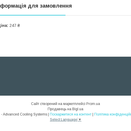
нформація для замовлення
іна:
247 ₴
Сайт створений на маркетплейсі
Prom.ua
Продавець на Bigl.ua
ACS - Advanced Cooling Systems |
Поскаржитися на контент
|
Політика конфіденцій
Select Language
▼