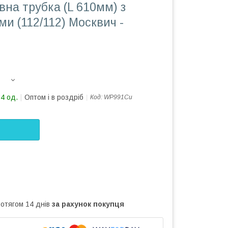
вна трубка (L 610мм) з
и (112/112) Москвич -
84 од.
Оптом і в роздріб
Код:
WP991Cu
ротягом 14 днів
за рахунок покупця