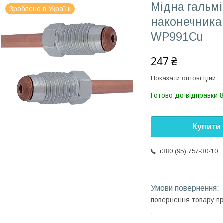
Мідна гальмі
Зроблено в Україні
наконечникам
WP991Cu
247 ₴
Показати оптові ціни
Готово до відправки 
Купити
+380 (95) 757-30-10
повернення товару п