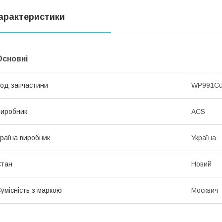
арактеристики
Основні
од запчастини
WP991C
иробник
ACS
раїна виробник
Україна
Стан
Новий
умісність з маркою
Москвич