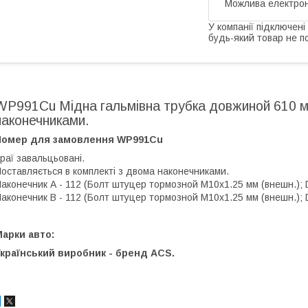
У компанії підключені
будь-який товар не п
WP991Cu Мідна гальмівна трубка довжиной 610 м
наконечниками.
Номер для замовлення WP991Cu
раї завальцьовані.
оставляється в комплекті з двома наконечниками.
аконечник А - 112 (Болт штуцер тормозной М10х1.25 мм (внешн.); D -
аконечник В - 112 (Болт штуцер тормозной М10х1.25 мм (внешн.); D -
арки авто:
країнський виробник - бренд ACS.