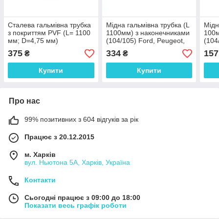
Сталева гальмівна трубка
Мідна гальмівна трубка (L
Мідн
з покриттям PVF (L= 1100
1100мм) з наконечниками
100м
мм; D=4,75 мм)
(104/105) Ford, Peugeot,
(104
універсальна з
Renault - WP489Cu
375
334
157
₴
₴
наконечниками 104/104 -
WP872PVF
Купити
Купити
Про нас
99% позитивних з 604 відгуків за рік
Працює з 20.12.2015
м. Харків
вул. Ньютона 5А, Харків, Україна
Контакти
Сьогодні працює з 09:00 до 18:00
Показати весь графік роботи