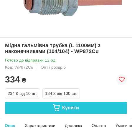
Мідна гальмівна трубка (L 1100мм) з
наконечниками (104/104) - WP872Cu
Готово до відправки 12 од.
Код: WP872Cu
Опт і роздріб
334
₴
234 ₴
від 10 шт.
134 ₴
від 100 шт.
Купити
Опис
Характеристики
Доставка
Оплата
Умови п