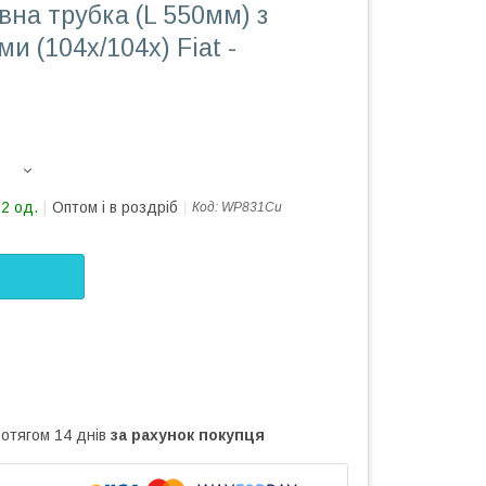
вна трубка (L 550мм) з
и (104х/104х) Fiat -
12 од.
Оптом і в роздріб
Код:
WP831Cu
ротягом 14 днів
за рахунок покупця