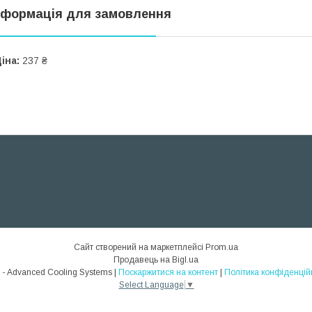
нформація для замовлення
іна:
237 ₴
Сайт створений на маркетплейсі
Prom.ua
Продавець на Bigl.ua
ACS - Advanced Cooling Systems |
Поскаржитися на контент
|
Політика конфіденцій
Select Language
▼