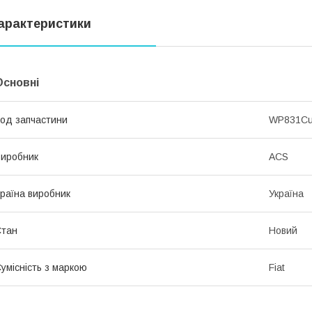
арактеристики
Основні
од запчастини
WP831C
иробник
ACS
раїна виробник
Україна
Стан
Новий
умісність з маркою
Fiat