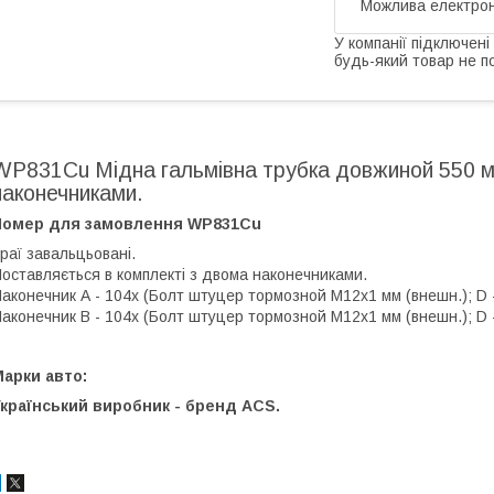
У компанії підключені
будь-який товар не п
WP831Cu Мідна гальмівна трубка довжиной 550 м
наконечниками.
Номер для замовлення WP831Cu
раї завальцьовані.
оставляється в комплекті з двома наконечниками.
аконечник А - 104х (Болт штуцер тормозной М12х1 мм (внешн.); D - 
аконечник В - 104х (Болт штуцер тормозной М12х1 мм (внешн.); D - 
арки авто:
країнський виробник - бренд ACS.