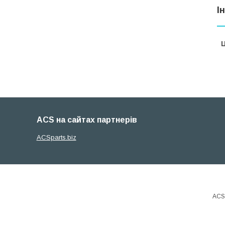
І
Ц
ACS на сайтах партнерів
ACSparts.biz