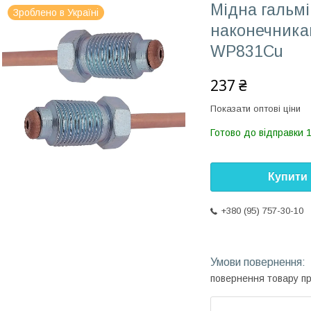
Мідна гальмі
Зроблено в Україні
наконечникам
WP831Cu
237 ₴
Показати оптові ціни
Готово до відправки 
Купити
+380 (95) 757-30-10
повернення товару п