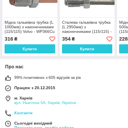
Мідна гальмівна трубка (L
Сталева гальмівна трубка
Мідн
1000мм) з наконечниками
(L 2950мм) з
500м
(115/115) Volvo - WP366Cu
наконечниками (115/115) -
(115
WP805Zn
316
354
228
₴
₴
Купити
Купити
Про нас
99% позитивних з 605 відгуків за рік
Працює з 20.12.2015
м. Харків
вул. Ньютона 5А, Харків, Україна
Контакти
Сьогодні вихідний
Показати весь графік роботи