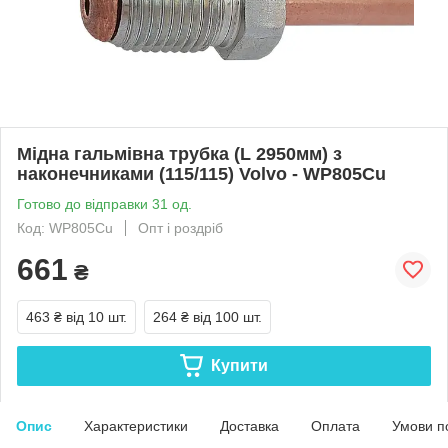
Мідна гальмівна трубка (L 2950мм) з
наконечниками (115/115) Volvo - WP805Cu
Готово до відправки 31 од.
Код: WP805Cu
Опт і роздріб
661
₴
463 ₴
від 10 шт.
264 ₴
від 100 шт.
Купити
Опис
Характеристики
Доставка
Оплата
Умови п