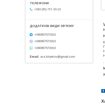
+380 (95) 757-30-10
+380957573010
+380957573010
К
П
+380957573010
Н
Н
Email
acs.kharkov@gmail.com
.
М
У
Х