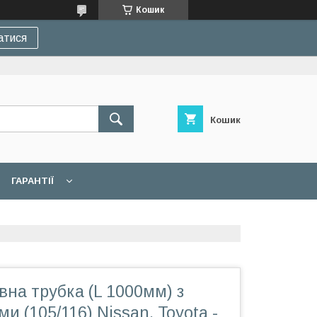
Кошик
атися
Кошик
ГАРАНТІЇ
вна трубка (L 1000мм) з
и (105/116) Nissan, Toyota -