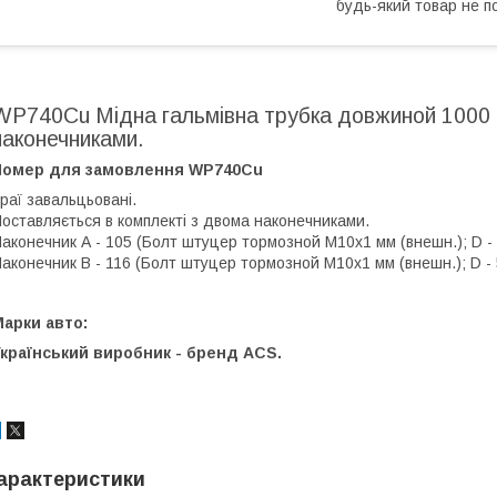
будь-який товар не п
WP740Cu Мідна гальмівна трубка довжиной 1000 
наконечниками.
Номер для замовлення WP740Cu
раї завальцьовані.
оставляється в комплекті з двома наконечниками.
аконечник А - 105 (Болт штуцер тормозной М10х1 мм (внешн.); D - 5,
аконечник В - 116 (Болт штуцер тормозной М10х1 мм (внешн.); D - 5,
арки авто:
країнський виробник - бренд ACS.
арактеристики