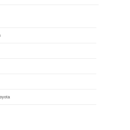
u
oyota