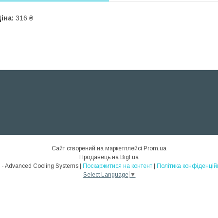
іна:
316 ₴
Сайт створений на маркетплейсі
Prom.ua
Продавець на Bigl.ua
ACS - Advanced Cooling Systems |
Поскаржитися на контент
|
Політика конфіденцій
Select Language
▼