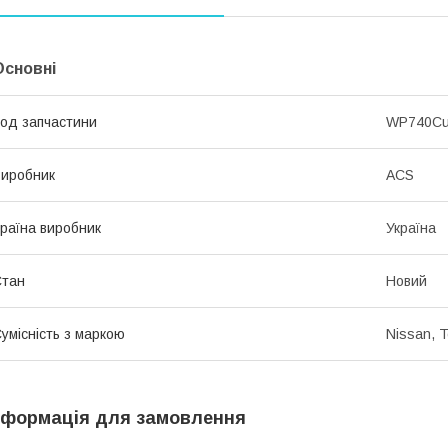
Основні
од запчастини
WP740C
иробник
ACS
раїна виробник
Україна
Стан
Новий
умісність з маркою
Nissan, T
нформація для замовлення