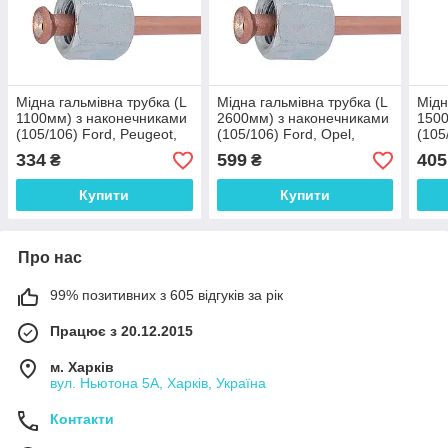
Мідна гальмівна трубка (L
Мідна гальмівна трубка (L
Мідн
1100мм) з наконечниками
2600мм) з наконечниками
1500
(105/106) Ford, Peugeot,
(105/106) Ford, Opel,
(105
Saab - WP109Cu
Peugeot - WP456Cu
Saa
334
599
405
₴
₴
Купити
Купити
Про нас
99% позитивних з 605 відгуків за рік
Працює з 20.12.2015
м. Харків
вул. Ньютона 5А, Харків, Україна
Контакти