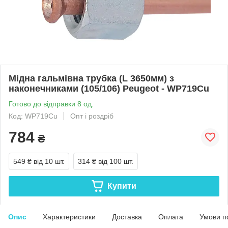
Мідна гальмівна трубка (L 3650мм) з
наконечниками (105/106) Peugeot - WP719Cu
Готово до відправки 8 од.
Код: WP719Cu
Опт і роздріб
784
₴
549 ₴
від 10 шт.
314 ₴
від 100 шт.
Купити
Опис
Характеристики
Доставка
Оплата
Умови п