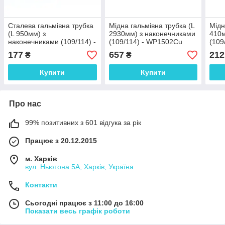
Сталева гальмівна трубка
Мідна гальмівна трубка (L
Мідн
(L 950мм) з
2930мм) з наконечниками
410м
наконечниками (109/114) -
(109/114) - WP1502Cu
(109
WP289Zn
177
657
212
₴
₴
Купити
Купити
Про нас
99% позитивних з 601 відгука за рік
Працює з 20.12.2015
м. Харків
вул. Ньютона 5А, Харків, Україна
Контакти
Сьогодні працює з 11:00 до 16:00
Показати весь графік роботи