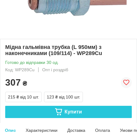
Мідна гальмівна трубка (L 950мм) з
наконечниками (109/114) - WP289Cu
Готово до відправки 30 од.
Код: WP289Cu
Опт і роздріб
307
₴
215 ₴
від 10 шт.
123 ₴
від 100 шт.
Купити
Опис
Характеристики
Доставка
Оплата
Умови п