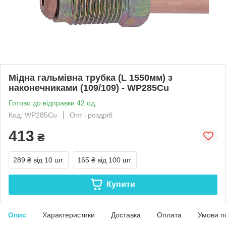
Мідна гальмівна трубка (L 1550мм) з
наконечниками (109/109) - WP285Cu
Готово до відправки 42 од.
Код: WP285Cu
Опт і роздріб
413
₴
289 ₴
від 10 шт.
165 ₴
від 100 шт.
Купити
Опис
Характеристики
Доставка
Оплата
Умови п