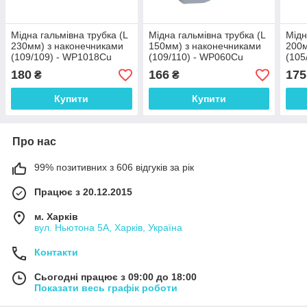
Мідна гальмівна трубка (L
Мідна гальмівна трубка (L
Мідн
230мм) з наконечниками
150мм) з наконечниками
200м
(109/109) - WP1018Cu
(109/110) - WP060Cu
(105
180
166
175
₴
₴
Купити
Купити
Про нас
99% позитивних з 606 відгуків за рік
Працює з 20.12.2015
м. Харків
вул. Ньютона 5А, Харків, Україна
Контакти
Сьогодні працює з 09:00 до 18:00
Показати весь графік роботи