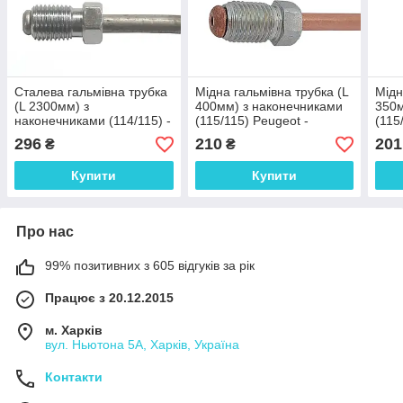
Сталева гальмівна трубка
Мідна гальмівна трубка (L
Мідн
(L 2300мм) з
400мм) з наконечниками
350м
наконечниками (114/115) -
(115/115) Peugeot -
(115
WP281Zn
WP269Cu
WP2
296
210
201
₴
₴
Купити
Купити
Про нас
99% позитивних з 605 відгуків за рік
Працює з 20.12.2015
м. Харків
вул. Ньютона 5А, Харків, Україна
Контакти