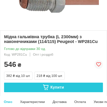
Мідна гальмівна трубка (L 2300мм) з
наконечниками (114/115) Peugeot - WP281Cu
Готово до відправки 30 од.
Код: WP281Cu
Опт і роздріб
546
₴
382 ₴
від 10 шт.
218 ₴
від 100 шт.
Купити
Опис
Характеристики
Доставка
Оплата
Умови п