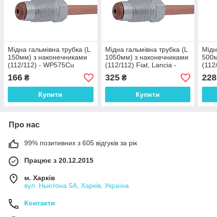
Мідна гальмівна трубка (L
Мідна гальмівна трубка (L
Мідн
150мм) з наконечниками
1050мм) з наконечниками
500м
(112/112) - WP575Cu
(112/112) Fiat, Lancia -
(112
WP052Cu
Lanc
166
325
228
₴
₴
Купити
Купити
Про нас
99% позитивних з 605 відгуків за рік
Працює з 20.12.2015
м. Харків
вул. Ньютона 5А, Харків, Україна
Контакти