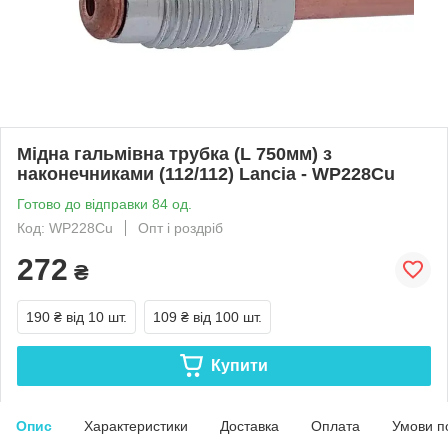
Мідна гальмівна трубка (L 750мм) з
наконечниками (112/112) Lancia - WP228Cu
Готово до відправки 84 од.
Код: WP228Cu
Опт і роздріб
272
₴
190 ₴
від 10 шт.
109 ₴
від 100 шт.
Купити
Опис
Характеристики
Доставка
Оплата
Умови п