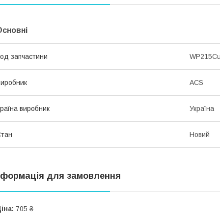
Основні
од запчастини
WP215C
иробник
ACS
раїна виробник
Україна
Стан
Новий
нформація для замовлення
іна:
705 ₴