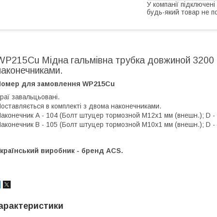
У компанії підключені
будь-який товар не п
WP215Cu Мідна гальмівна трубка довжиной 3200 
наконечниками.
Номер для замовлення WP215Cu
раї завальцьовані.
оставляється в комплекті з двома наконечниками.
аконечник А - 104 (Болт штуцер тормозной М12х1 мм (внешн.); D - 4,
аконечник В - 105 (Болт штуцер тормозной М10х1 мм (внешн.); D - 5,
країнський виробник - бренд ACS.
арактеристики