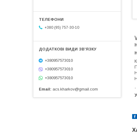
+380 (95) 757-30-10
+380957573010
К
П
+380957573010
Н
+380957573010
Н
.
Email
acs.kharkov@gmail.com
У
Х