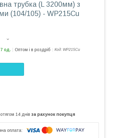
вна трубка (L 3200мм) з
ми (104/105) - WP215Cu
27 од.
Оптом і в роздріб
Код:
WP215Cu
ротягом 14 днів
за рахунок покупця