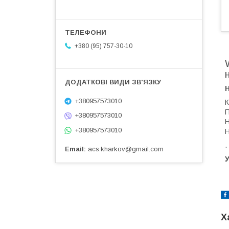
+380 (95) 757-30-10
+380957573010
К
П
+380957573010
Н
+380957573010
Н
.
Email
acs.kharkov@gmail.com
У
Х