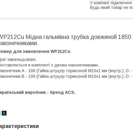
У компанії підключені
будь-який товар не п
WP212Cu Мідна гальмівна трубка довжиной 1850 
наконечниками.
Номер для замовлення WP212Cu
раї завальцьовані.
оставляється в комплекті з двома наконечниками.
аконечник А - 106 (Гайка штуцер тормозной М10х1 мм (внутр.); D - 5
аконечник В - 106 (Гайка штуцер тормозной М10х1 мм (внутр.); D - 5
країнський виробник - бренд ACS.
арактеристики