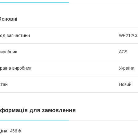
Основні
од запчастини
WP212C
иробник
ACS
раїна виробник
Україна
Стан
Новий
нформація для замовлення
іна:
466 ₴