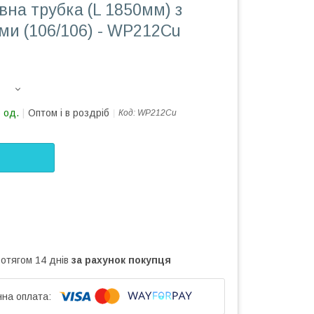
вна трубка (L 1850мм) з
ми (106/106) - WP212Cu
 од.
Оптом і в роздріб
Код:
WP212Cu
ротягом 14 днів
за рахунок покупця