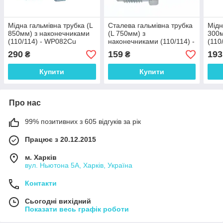
Мідна гальмівна трубка (L
Сталева гальмівна трубка
Мідн
850мм) з наконечниками
(L 750мм) з
300м
(110/114) - WP082Cu
наконечниками (110/114) -
(110
WP099Zn
290
159
193
₴
₴
Купити
Купити
Про нас
99% позитивних з 605 відгуків за рік
Працює з 20.12.2015
м. Харків
вул. Ньютона 5А, Харків, Україна
Контакти
Сьогодні вихідний
Показати весь графік роботи