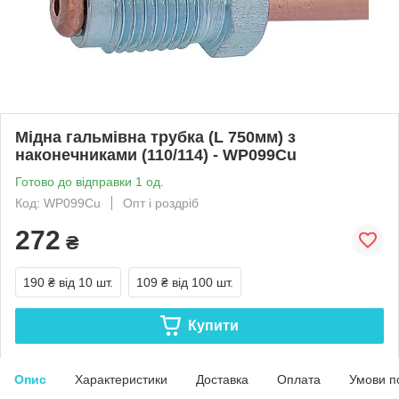
Мідна гальмівна трубка (L 750мм) з
наконечниками (110/114) - WP099Cu
Готово до відправки 1 од.
Код: WP099Cu
Опт і роздріб
272
₴
190 ₴
від 10 шт.
109 ₴
від 100 шт.
Купити
Опис
Характеристики
Доставка
Оплата
Умови п