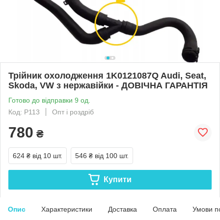
Трійник охолодження 1K0121087Q Audi, Seat,
Skoda, VW з нержавійки - ДОВІЧНА ГАРАНТІЯ
Готово до відправки 9 од.
Код: Р113
Опт і роздріб
780
₴
624 ₴
від 10 шт.
546 ₴
від 100 шт.
Купити
Опис
Характеристики
Доставка
Оплата
Умови п