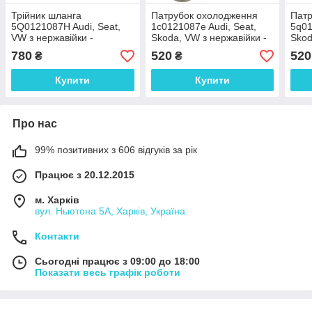
Трійник шланга
Патрубок охолодження
Патр
5Q0121087H Audi, Seat,
1c0121087e Audi, Seat,
5q01
VW з нержавійки -
Skoda, VW з нержавійки -
Skod
ДОВІЧНА ГАРАНТІЯ
ДОВІЧНА ГАРАНТІЯ
ДОВ
780
520
520
₴
₴
Купити
Купити
Про нас
99% позитивних з 606 відгуків за рік
Працює з 20.12.2015
м. Харків
вул. Ньютона 5А, Харків, Україна
Контакти
Сьогодні працює з 09:00 до 18:00
Показати весь графік роботи