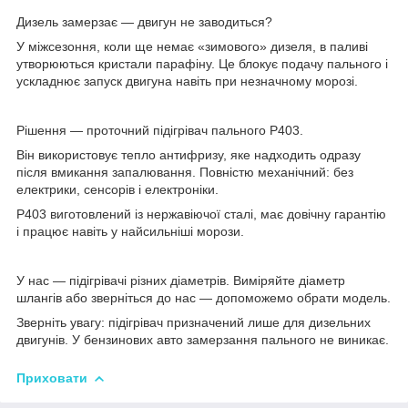
Дизель замерзає — двигун не заводиться?
У міжсезоння, коли ще немає «зимового» дизеля, в паливі
утворюються кристали парафіну. Це блокує подачу пального і
ускладнює запуск двигуна навіть при незначному морозі.
Рішення — проточний підігрівач пального Р403.
Він використовує тепло антифризу, яке надходить одразу
після вмикання запалювання. Повністю механічний: без
електрики, сенсорів і електроніки.
Р403 виготовлений із нержавіючої сталі, має довічну гарантію
і працює навіть у найсильніші морози.
У нас — підігрівачі різних діаметрів. Виміряйте діаметр
шлангів або зверніться до нас — допоможемо обрати модель.
Зверніть увагу: підігрівач призначений лише для дизельних
двигунів. У бензинових авто замерзання пального не виникає.
Приховати