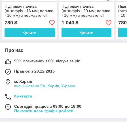
Підігрівач палива
Підігрівач палива
Піді
(антифріз - 16 мм; паливо
(антифріз - 20 мм; паливо
(ант
- 10 мм) з нержавіючої
- 10 мм) з нержавіючої
- 10
сталі (Р408)
сталі (Р417)
стал
780
1 040
780
₴
₴
Купити
Купити
Про нас
99% позитивних з 601 відгука за рік
Працює з 20.12.2015
м. Харків
вул. Ньютона 5А, Харків, Україна
Контакти
Сьогодні працює з 09:00 до 18:00
Показати весь графік роботи