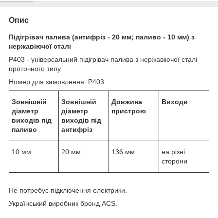
Опис
Підігрівач палива (антифріз - 20 мм; паливо - 10 мм) з
нержавіючої сталі
Р403 - універсальний підігрівач палива з нержавіючої сталі
проточного типу
Номер для замовлення: Р403
Зовнішній
Зовнішній
Довжина
Виходи
діаметр
діаметр
пристрою
виходів під
виходів під
паливо
антифріз
10 мм
20 мм
136 мм
на різні
сторони
Не потребує підключення електрики.
Український виробник бренд ACS.