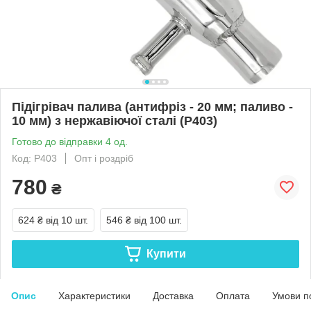
Підігрівач палива (антифріз - 20 мм; паливо -
10 мм) з нержавіючої сталі (Р403)
Готово до відправки 4 од.
Код: Р403
Опт і роздріб
780
₴
624 ₴
від 10 шт.
546 ₴
від 100 шт.
Купити
Опис
Характеристики
Доставка
Оплата
Умови п