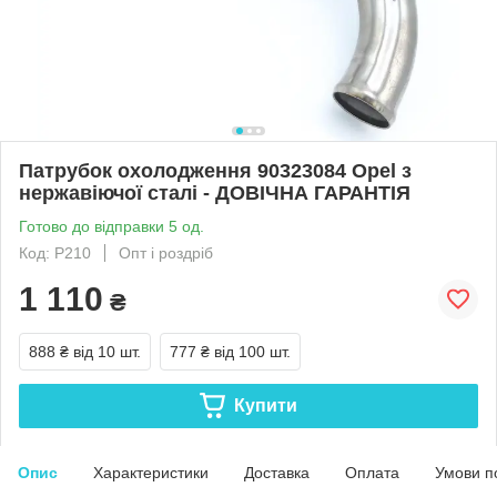
Патрубок охолодження 90323084 Opel з
нержавіючої сталі - ДОВІЧНА ГАРАНТІЯ
Готово до відправки 5 од.
Код: Р210
Опт і роздріб
1 110
₴
888 ₴
від 10 шт.
777 ₴
від 100 шт.
Купити
Опис
Характеристики
Доставка
Оплата
Умови п