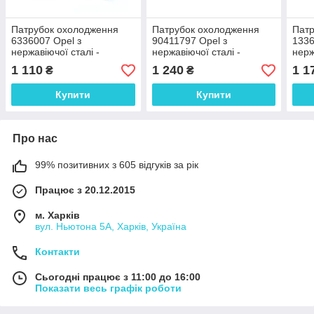
Патрубок охолодження
Патрубок охолодження
Патр
6336007 Opel з
90411797 Opel з
1336
нержавіючої сталі -
нержавіючої сталі -
нерж
ДОВІЧНА ГАРАНТІЯ
ДОВІЧНА ГАРАНТІЯ
ДОВ
1 110
1 240
1 1
₴
₴
Купити
Купити
Про нас
99% позитивних з 605 відгуків за рік
Працює з 20.12.2015
м. Харків
вул. Ньютона 5А, Харків, Україна
Контакти
Сьогодні працює з 11:00 до 16:00
Показати весь графік роботи