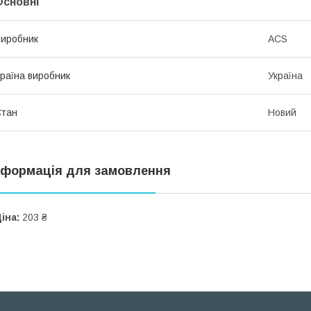
Основні
иробник
ACS
раїна виробник
Україна
Стан
Новий
нформація для замовлення
іна:
203 ₴