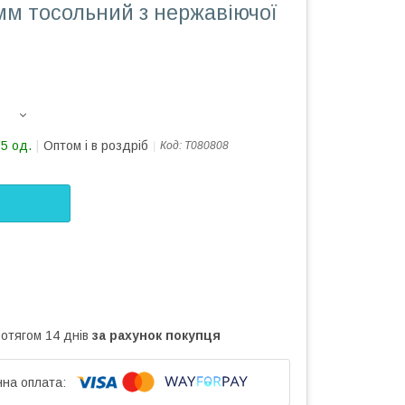
мм тосольний з нержавіючої
85 од.
Оптом і в роздріб
Код:
Т080808
ротягом 14 днів
за рахунок покупця