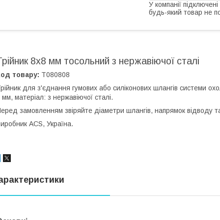
У компанії підключені
будь-який товар не п
Трійник 8x8 мм тосольний з нержавіючої сталі
од товару:
Т080808
рійник для з'єднання гумових або силіконових шлангів системи ох
 мм, матеріал: з нержавіючої сталі.
еред замовленням звіряйте діаметри шлангів, напрямок відводу т
иробник ACS, Україна.
арактеристики