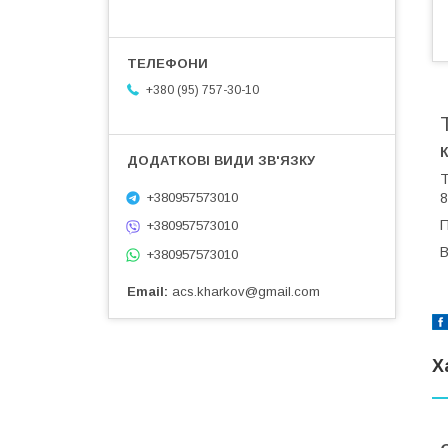
+380 (95) 757-30-10
К
Т
8
+380957573010
П
+380957573010
В
+380957573010
Email
acs.kharkov@gmail.com
Х