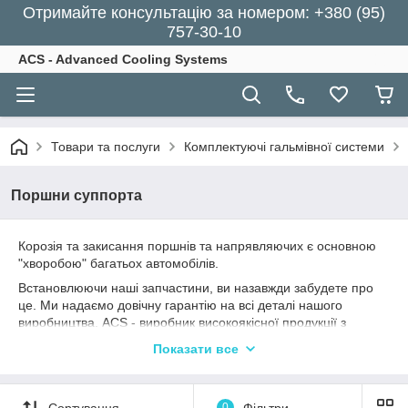
Отримайте консультацію за номером: +380 (95)
757-30-10
ACS - Advanced Cooling Systems
Товари та послуги
Комплектуючі гальмівної системи
Поршни суппорта
Корозія та закисання поршнів та напрявляючих є основною
"хворобою" багатьох автомобілів.
Встановлюючи наші запчастини, ви назавжди забудете про
це. Ми надаємо довічну гарантію на всі деталі нашого
виробництва. ACS - виробник високоякісної продукції з
нержавіючої сталі для гальмівної системи.
Показати все
Головна перевага даного матеріалу перед звичайною сталлю
- відсутність корозії і, як наслідок, покращення
експлуатаційних характеристик та збільшення терміну служби
Сортування
0
Фільтри