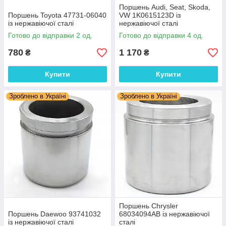
Поршень Audi, Seat, Skoda,
Поршень Toyota 47731-06040
VW 1K0615123D із
із нержавіючої сталі
нержавіючої сталі
Готово до відправки 2 од.
Готово до відправки 4 од.
780
1 170
₴
₴
Купити
Купити
Зроблено в Україні
Зроблено в Україні
Поршень Chrysler
Поршень Daewoo 93741032
68034094AB із нержавіючої
із нержавіючої сталі
сталі