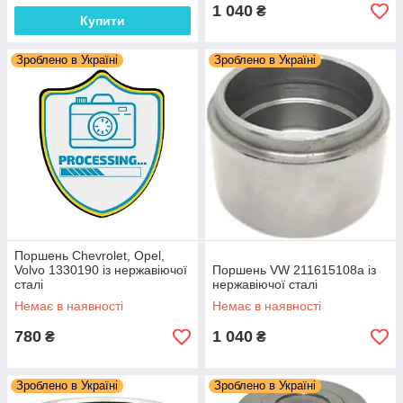
1 040
₴
Купити
Зроблено в Україні
Зроблено в Україні
Поршень Chevrolet, Opel,
Volvo 1330190 із нержавіючої
Поршень VW 211615108a із
сталі
нержавіючої сталі
Немає в наявності
Немає в наявності
780
1 040
₴
₴
Зроблено в Україні
Зроблено в Україні