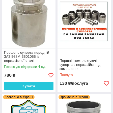
Поршень супорта передній
ЗАЗ 968М-3501055 із
нержавіючої сталі
Поршні і комплектуючі
супорта з нержавійки під
Готово до відправки 4 од.
замовлення
780
Послуга
₴
130
₴/послуга
Купити
Зроблено в Україні
Зроблено в Україні