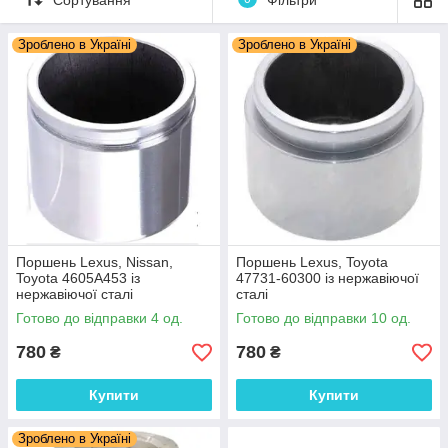
деталей.
Запасні частини з нержавіючої сталі є чудовою
Зроблено в Україні
Зроблено в Україні
альтернативою оригінальним заводським деталям за якістю
та вартістю, і за багато років успішно зарекомендували себе
на ринку.
Виготовимо під замовлення поршні супорта з
нержавіючої сталі по вашим зразком.
Замовлення за телефоном +38 067-577-09-29
Поршень Lexus, Nissan,
Поршень Lexus, Toyota
Toyota 4605A453 із
47731-60300 із нержавіючої
нержавіючої сталі
сталі
Готово до відправки 4 од.
Готово до відправки 10 од.
780
780
₴
₴
Купити
Купити
Зроблено в Україні