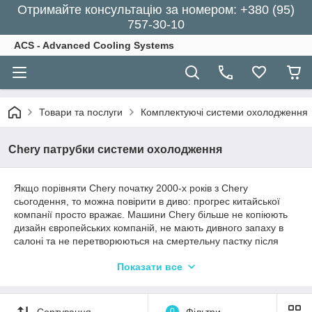
Отримайте консультацію за номером: +380 (95)
757-30-10
ACS - Advanced Cooling Systems
Товари та послуги
Комплектуючі системи охолодження
Chery патрубки системи охолодження
Якщо порівняти Chery початку 2000-х років з Chery
сьогодення, то можна повірити в диво: прогрес китайської
компанії просто вражає. Машини Chery більше не копіюють
дизайн європейських компаній, не мають дивного запаху в
салоні та не перетворюються на смертельну пастку після
ДТП - сьогодні це сучасні, безпечні автомобілі з автентичною
Показати все
зовнішністю, оригінальними двигунами, приємними
інтерʼєрами та сучасною електронікою. Які, до того ж, все ще
доступніші за автівки конкурентів.
Сортування
0
Фільтри