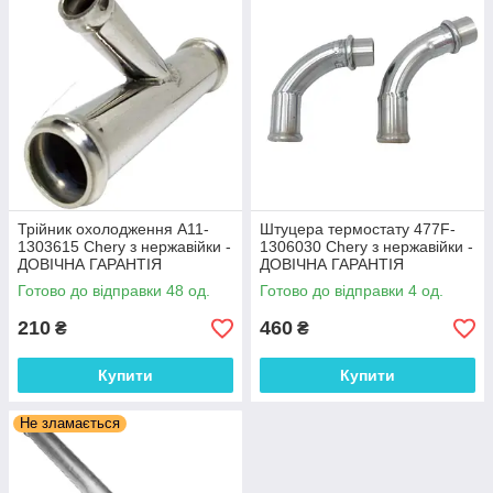
вашій моделі Chery - звʼяжіться з нами, ми обовʼязково її
виготовимо для вас!
Трійник охолодження A11-
Штуцера термостату 477F-
1303615 Chery з нержавійки -
1306030 Chery з нержавійки -
ДОВІЧНА ГАРАНТІЯ
ДОВІЧНА ГАРАНТІЯ
Готово до відправки 48 од.
Готово до відправки 4 од.
210
460
₴
₴
Купити
Купити
Не зламається