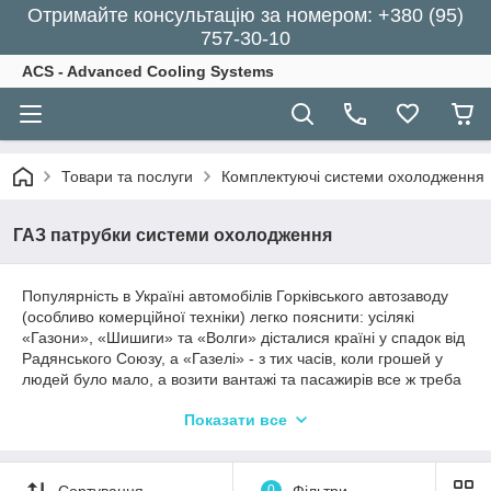
Отримайте консультацію за номером: +380 (95)
757-30-10
ACS - Advanced Cooling Systems
Товари та послуги
Комплектуючі системи охолодження
ГАЗ патрубки системи охолодження
Популярність в Україні автомобілів Горківського автозаводу
(особливо комерційної техніки) легко пояснити: усілякі
«Газони», «Шишиги» та «Волги» дісталися країні у спадок від
Радянського Союзу, а «Газелі» - з тих часів, коли грошей у
людей було мало, а возити вантажі та пасажирів все ж треба
було. Плюс, не будемо забувати, звідки взялися трофейні
Показати все
«Тигри», яких за кілька місяців в Україні стало чимало.
Як і інша автомобільна продукція росії, машини ГАЗ ніколи не
відрізнялися високою якістю чи надійністю. Не кажучи вже
Сортування
0
Фільтри