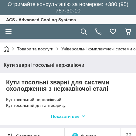
Отримайте консультацію за номером: +380 (95)
757-30-10
ACS - Advanced Cooling Systems
Товари та послуги
Універсальні комплектуючі системи 
Кути зварні тосольні нержавіючи
Кути тосольні зварні для системи
охолодження з нержавіючої сталі
Кут тосольний нержавіючий.
Кут тосольний для антифризу.
Кути паливні зварені нержавіюча сталь.
Показати все
Зварні кути нержавіючі.
Кути зварені автомобільні нержавіючі.
Автомобільні відводи для шлангів.
Відведення нержавіюче для паливного шланга.
Сортування
0
Фільтри