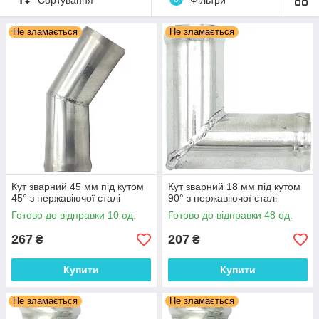
Г-подібний перехідник.
Коліно з нержавіючої сталі для автомобільних шлангів.
Не зламається
Не зламається
Трубка відведення олії.
Кут зварний 45 мм під кутом
Кут зварний 18 мм під кутом
45° з нержавіючої сталі
90° з нержавіючої сталі
Готово до відправки 10 од.
Готово до відправки 48 од.
267
207
₴
₴
Купити
Купити
Не зламається
Не зламається