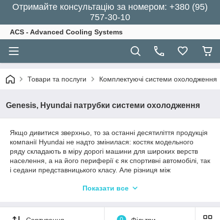
Отримайте консультацію за номером: +380 (95)
757-30-10
ACS - Advanced Cooling Systems
Товари та послуги
Комплектуючі системи охолодження
Genesis, Hyundai патрубки системи охолодження
Якщо дивитися зверхньо, то за останні десятиліття продукція
компанії Hyundai не надто змінилася: костяк модельного
ряду складають в міру дорогі машини для широких верств
населення, а на його периферії є як спортивні автомобілі, так
і седани представницького класу. Але різниця між
сьогоденним Hyundai та Hyundai початку 2000-х полягає в
Показати все
тому, що сучасні корейські машини справді
конкурентоспроможні. Й навіть зразкові у деяких сегментах.
Сьогодні Hyundai та його флагманський суббренд Genesis -
Сортування
0
Фільтри