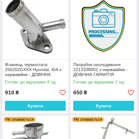
Фланець термостата
Патрубок охолодження
256202GXXX Hyundai, KIA з
2213338002 з нержавійки -
нержавійки - ДОВІЧНА
ДОВІЧНА ГАРАНТІЯ
ГАРАНТІЯ
Готово до відправки 4 од.
Готово до відправки 2 од.
910
650
₴
₴
Купити
Купити
Не зламається
Не зламається