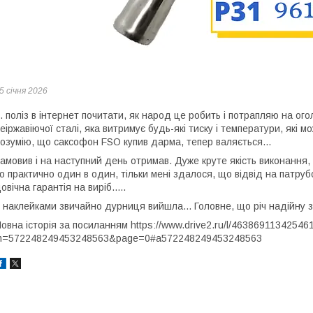
5 січня 2026
.. поліз в інтернет почитати, як народ це робить і потрапляю на о
еіржавіючої сталі, яка витримує будь-які тиску і температури, які 
озумію, що саксофон FSO купив дарма, тепер валяється...
амовив і на наступний день отримав. Дуже круте якість виконання
о практично один в один, тільки мені здалося, що відвід на патру
овічна гарантія на виріб.....
 наклейками звичайно дурниця вийшла... Головне, що річ надійну 
овна історія за посиланням https://www.drive2.ru/l/46386911342546
m=572248249453248563&page=0#a572248249453248563