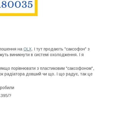
голошення на
OLX
. І тут продають "саксофон" з
можуть виникнути в системі охолодження. І я
, якщо порівнювати з пластиковим "саксофоном",
бок радіатора довший чи що. І що радує, так це
зробили
1395/?