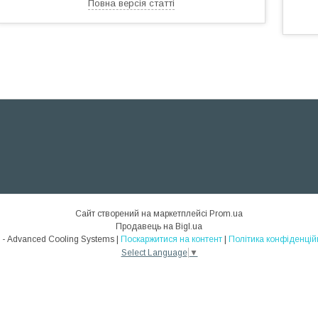
Повна версія статті
Сайт створений на маркетплейсі
Prom.ua
Продавець на Bigl.ua
ACS - Advanced Cooling Systems |
Поскаржитися на контент
|
Політика конфіденцій
Select Language
▼