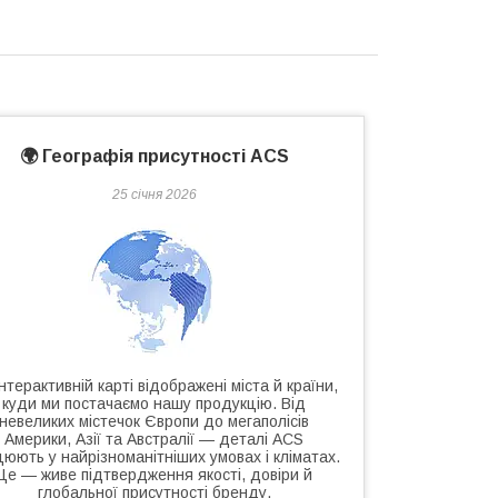
🌍 Географія присутності ACS
25 січня 2026
нтерактивній карті відображені міста й країни,
куди ми постачаємо нашу продукцію. Від
невеликих містечок Європи до мегаполісів
Америки, Азії та Австралії — деталі ACS
юють у найрізноманітніших умовах і кліматах.
Це — живе підтвердження якості, довіри й
глобальної присутності бренду.