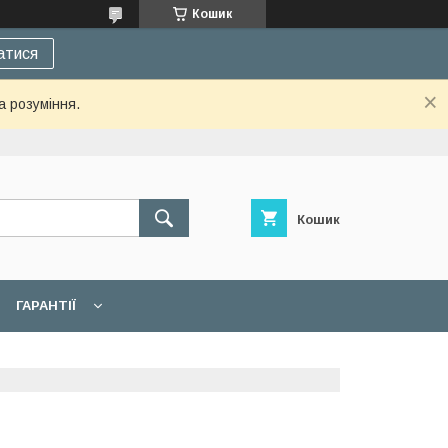
Кошик
атися
а розуміння.
Кошик
ГАРАНТІЇ