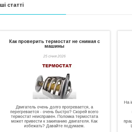
нші статті
Как проверить термостат не снимая с
машины
25 січня 2026
На і
Двигатель очень долго прогревается, а
перегревается - очень быстро? Скорей всего
термостат неисправен. Поломка термостата
может привести к закипанию двигателя. Как
прац
избежать? Давайте подумаем.