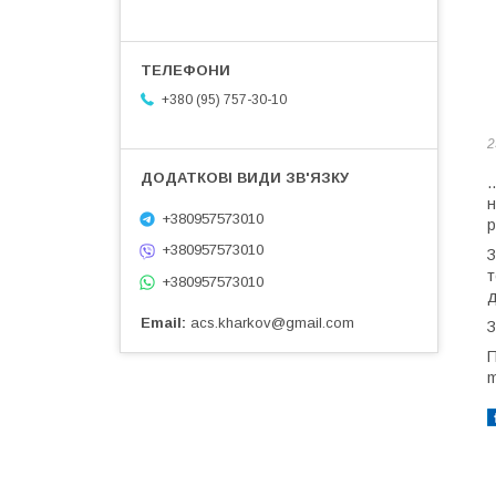
+380 (95) 757-30-10
2
.
н
+380957573010
р
+380957573010
З
т
+380957573010
д
Email
acs.kharkov@gmail.com
З
П