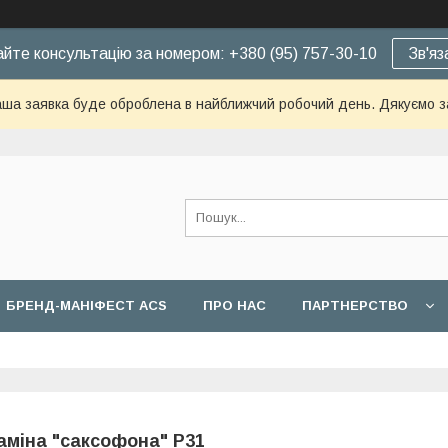
йте консультацію за номером: +380 (95) 757-30-10
Зв'яз
ша заявка буде оброблена в найближчий робочий день. Дякуємо з
БРЕНД-МАНІФЕСТ ACS
ПРО НАС
ПАРТНЕРСТВО
аміна "саксофона" Р31